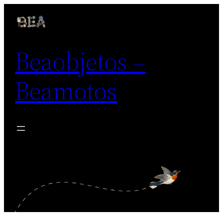
Saltar
al
contenido
Beaobjetos –
Beamotos