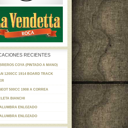
CACIONES RECIENTES
REROS COYA (PINTADO A MANO)
AN 1200CC 1914 BOARD TRACK
ER
EOT 500CC 1908 A CORREA
CLETA BIANCHI
ALUMBRA ENLOZADO
ALUMBRA ENLOZADO