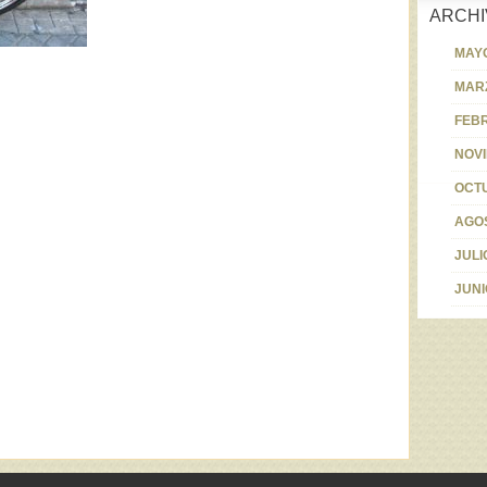
ARCHI
MAYO
MARZ
FEBR
NOVI
OCT
AGOS
JULI
JUNI