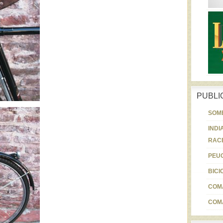
PUBLI
SOMB
INDI
RAC
PEUG
BICI
COM
COM