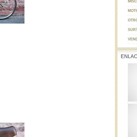
MIS
MOT
OTR
SURT
VEN
ENLA