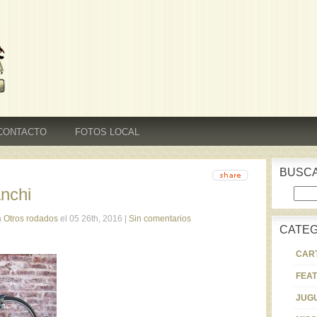
CONTACTO
FOTOS LOCAL
BUSCA
anchi
n
Otros rodados
el 05 26th, 2016 |
Sin comentarios
CATEG
CAR
FEA
JUG